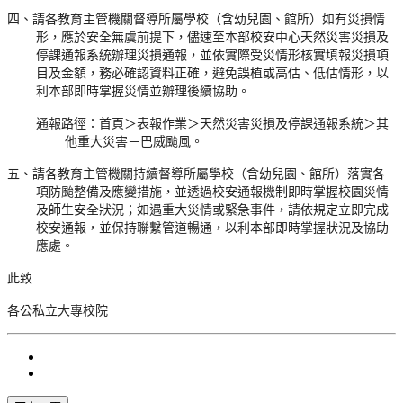
四、請各教育主管機關督導所屬學校（含幼兒園、館所）如有災損情
形，應於安全無虞前提下，儘速至本部校安中心天然災害災損及
停課通報系統辦理災損通報，並依實際受災情形核實填報災損項
目及金額，務必確認資料正確，避免誤植或高估、低估情形，以
利本部即時掌握災情並辦理後續協助。
通報路徑：首頁＞表報作業＞天然災害災損及停課通報系統＞其
他重大災害－巴威颱風。
五、請各教育主管機關持續督導所屬學校（含幼兒園、館所）落實各
項防颱整備及應變措施，並透過校安通報機制即時掌握校園災情
及師生安全狀況；如遇重大災情或緊急事件，請依規定立即完成
校安通報，並保持聯繫管道暢通，以利本部即時掌握狀況及協助
應處。
此致
各公私立大專校院