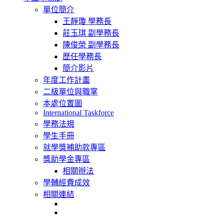
navigation
單位簡介
王靜瓊 學務長
莊玉琪 副學務長
陳俊榮 副學務長
歷任學務長
簡介影片
年度工作計畫
二級單位與職掌
本處位置圖
International Taskforce
學務法規
學生手冊
就學獎補助款專區
獎助學金專區
相關辦法
學輔經費成效
相關連結