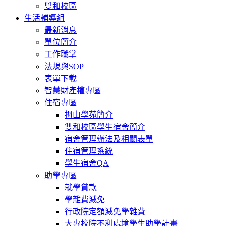
雙和校區
生活輔導組
最新消息
單位簡介
工作職掌
法規與SOP
表單下載
智慧財產權專區
住宿專區
拇山學苑簡介
雙和校區學生宿舍簡介
宿舍管理辦法及相關表單
住宿管理系統
學生宿舍QA
助學專區
就學貸款
學雜費減免
行政院定額減免學雜費
大專校院不利處境學生助學計畫