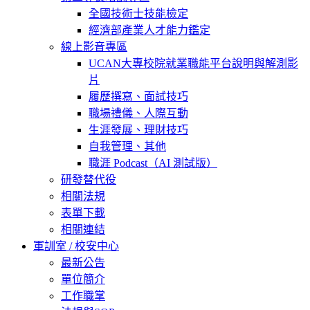
全國技術士技能檢定
經濟部產業人才能力鑑定
線上影音專區
UCAN大專校院就業職能平台說明與解測影
片
履歷撰寫、面試技巧
職場禮儀、人際互動
生涯發展、理財技巧
自我管理、其他
職涯 Podcast（AI 測試版）
研發替代役
相關法規
表單下載
相關連結
軍訓室 / 校安中心
最新公告
單位簡介
工作職掌