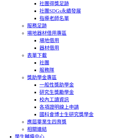
社團得獎足跡
社團SDGs永續發展
指導老師名單
服務足跡
場地器材借用專區
場地借用
器材借用
表單下載
社團
服務隊
獎助學金專區
一般性獎助學金
研究生獎勵學金
校內工讀資訊
各項證明線上申請
國科會博士生研究獎學金
應屆畢業生四育獎
相關連結
學生輔導中心