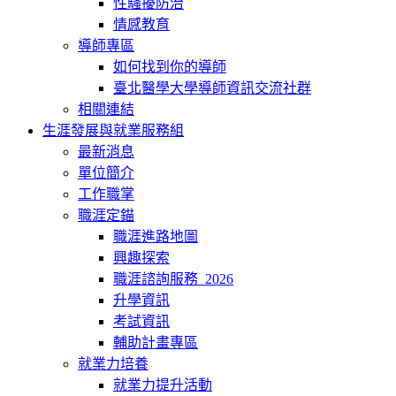
性騷擾防治
情感教育
導師專區
如何找到你的導師
臺北醫學大學導師資訊交流社群
相關連結
生涯發展與就業服務組
最新消息
單位簡介
工作職掌
職涯定錨
職涯進路地圖
興趣探索
職涯諮詢服務_2026
升學資訊
考試資訊
輔助計畫專區
就業力培養
就業力提升活動