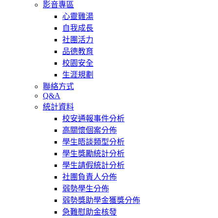
影音專區
心靈雞湯
自我成長
社團活力
品德教育
校園安全
生涯規劃
聯絡方式
Q&A
統計資料
校安通報事件分析
高關懷個案分佈
學生晤談類型分析
學生獎勵統計分析
學生請假統計分析
社團負責人分佈
弱勢學生分佈
弱勢獎助學金獲獎分佈
急難慰助金核發