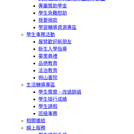
專屬獎助學金
學生急難慰助
我要捐款
學習輔導資源專區
學生事務活動
展臂歡迎新朋友
新生入學指導
畢業典禮
品德教育
法治教育
拇山書院
生活輔導專區
學生獎懲、改過銷過
學生操行成績
學生請假
班級事務
相關連結
線上服務