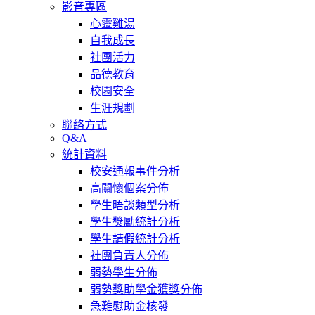
影音專區
心靈雞湯
自我成長
社團活力
品德教育
校園安全
生涯規劃
聯絡方式
Q&A
統計資料
校安通報事件分析
高關懷個案分佈
學生晤談類型分析
學生獎勵統計分析
學生請假統計分析
社團負責人分佈
弱勢學生分佈
弱勢獎助學金獲獎分佈
急難慰助金核發