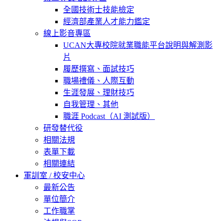
全國技術士技能檢定
經濟部產業人才能力鑑定
線上影音專區
UCAN大專校院就業職能平台說明與解測影
片
履歷撰寫、面試技巧
職場禮儀、人際互動
生涯發展、理財技巧
自我管理、其他
職涯 Podcast（AI 測試版）
研發替代役
相關法規
表單下載
相關連結
軍訓室 / 校安中心
最新公告
單位簡介
工作職掌