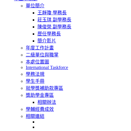
navigation
單位簡介
王靜瓊 學務長
莊玉琪 副學務長
陳俊榮 副學務長
歷任學務長
簡介影片
年度工作計畫
二級單位與職掌
本處位置圖
International Taskforce
學務法規
學生手冊
就學獎補助款專區
獎助學金專區
相關辦法
學輔經費成效
相關連結