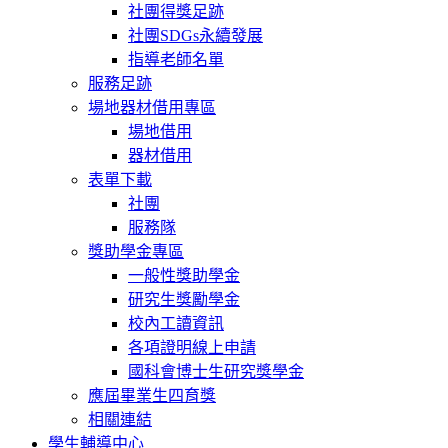
社團得獎足跡
社團SDGs永續發展
指導老師名單
服務足跡
場地器材借用專區
場地借用
器材借用
表單下載
社團
服務隊
獎助學金專區
一般性獎助學金
研究生獎勵學金
校內工讀資訊
各項證明線上申請
國科會博士生研究獎學金
應屆畢業生四育獎
相關連結
學生輔導中心