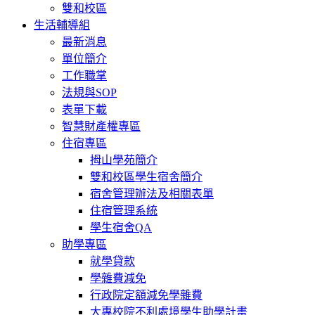
雙和校區
生活輔導組
最新消息
單位簡介
工作職掌
法規與SOP
表單下載
智慧財產權專區
住宿專區
拇山學苑簡介
雙和校區學生宿舍簡介
宿舍管理辦法及相關表單
住宿管理系統
學生宿舍QA
助學專區
就學貸款
學雜費減免
行政院定額減免學雜費
大專校院不利處境學生助學計畫