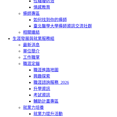
性騷擾防治
情感教育
導師專區
如何找到你的導師
臺北醫學大學導師資訊交流社群
相關連結
生涯發展與就業服務組
最新消息
單位簡介
工作職掌
職涯定錨
職涯進路地圖
興趣探索
職涯諮詢服務_2026
升學資訊
考試資訊
輔助計畫專區
就業力培養
就業力提升活動